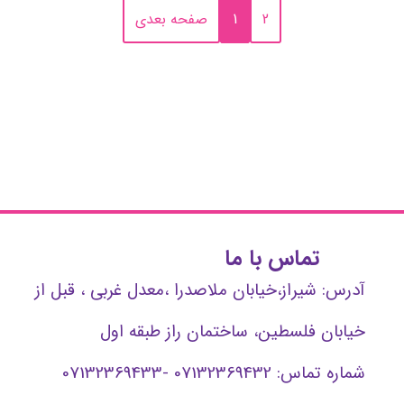
2
1
صفحه بعدی
تماس با ما
آدرس: شیراز،خیابان ملاصدرا ،معدل غربی ، قبل از
خیابان فلسطین، ساختمان راز طبقه اول
شماره تماس: 07132369432 -07132369433