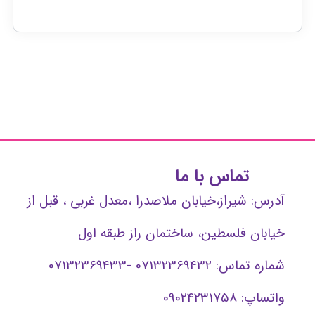
تماس با ما
آدرس: شیراز،خیابان ملاصدرا ،معدل غربی ، قبل از
خیابان فلسطین، ساختمان راز طبقه اول
شماره تماس: 07132369432 -07132369433
واتساپ: 09024231758