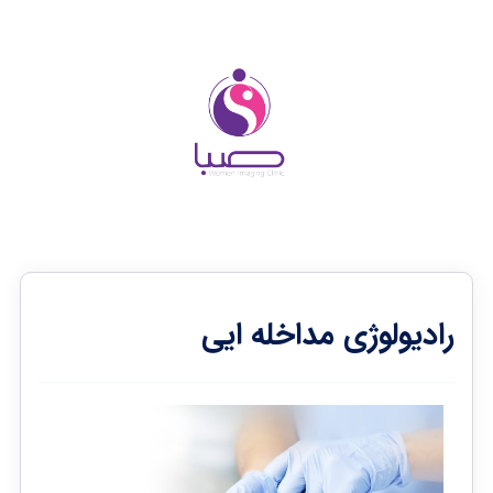
رادیولوژی مداخله ایی